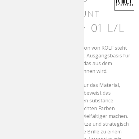
Substance Mount
Ossa blackgrey 01 L/L
Die neue substance Brillenkollektion von ROLF steht
ganz im Zeichen der Pflanzenkraft. Ausgangsbasis für
die neue Kollektion ist ein Pulver, das aus dem
sogenannten Wunderbaum gewonnen wird.
Dass bei ROLF Brillen aber nicht nur das Material,
sondern auch das Design stimmt, beweist das
Unternehmen mit 23 verschiedenen substance
Modellen. Sie sind jeweils in 6 schlichten Farben
erhältlich, die die Kollektion noch vielfältiger machen.
Feine Konturen, dünne Bügelansätze und strategisch
platzierte Rundungen machen jede Brille zu einem