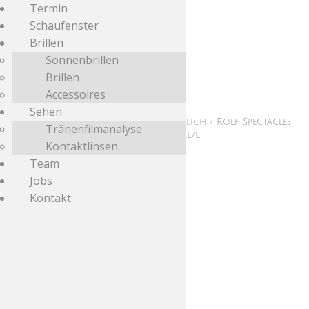
Termin
Schaufenster
Brillen
Sonnenbrillen
Brillen
Accessoires
Sehen
Start
/
Schaufenster
/
Online erhältlich
/ Rolf Spectacles
Tränenfilmanalyse
Substance Mount Ossa blackgrey 01 L/L
Kontaktlinsen
Team
Jobs
Kontakt