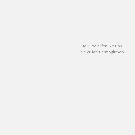
Montag geschlossen
DI - FR
10.00 - 19.00 Uhr
SA
10.00 - 18.00 Uhr
Kundenparkplatz
Wir haben einen Tiefgaragenstellplatz für Sie. Bitte rufen Sie uns
kurz vor Ihrer Ankunft an, damit wir Ihnen die Zufahrt ermöglichen
können.
FAVR –
Premium Eyewear Store Partner
Unternehmen
Impressum
Datenschutzerklärung
AGB
Kontakt & Anfahrt