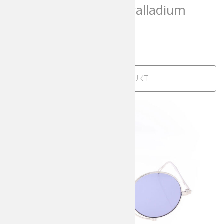
Matsuda 10178H-i Palladium
White Grey
588,00
€
incl. MwSt
Zum Produkt