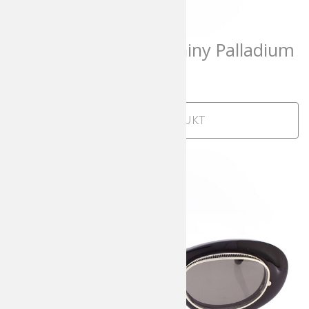
Matsuda 10601H Shiny Palladium
700,00
€
incl. MwSt
Zum Produkt