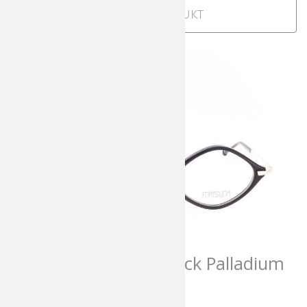
Zum Produkt
Matsuda M2066 Black Palladium
White