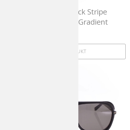
Matsuda M2072 Black Stripe
Brushed Silver Grey Gradient
812,00
€
incl. MwSt
Zum Produkt