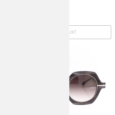
Silver
925,00
€
incl. MwSt
Zum Produkt