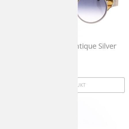
Matsuda 10605H Antique Silver
Blue Gradient
1.025,00
€
incl. MwSt
Zum Produkt