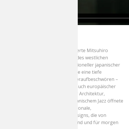
50 Jahre Forschung
In den 1960er Jahren experimentierte Mitsuhiro
Matsuda mit der Dekonstruktion des westlichen
Designs durch sein Studium traditioneller japanischer
Mode. Matsuda kreierte Stücke, die eine tiefe
Verbindung zur Vergangenheit heraufbeschwören –
spielerisch innovativ mit einem Hauch europäischer
Romantik. Inspiriert von gotischer Architektur,
viktorianischer Kunst und amerikanischem Jazz öffnete
Matsuda die Tür für eine internationale,
avantgardistische Welle neuer Designs, die von
kulturellem Erbe durchdrungen sind und für morgen