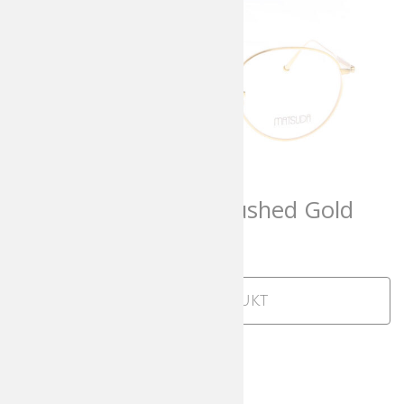
Matsuda M3085 Brushed Gold
625,00
€
incl. MwSt
Zum Produkt
1
2