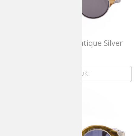
Matsuda 10605H Antique Silver
1.025,00
€
incl. MwSt
Zum Produkt