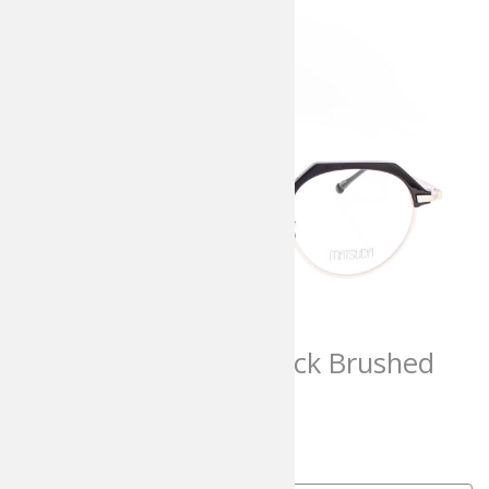
Matsuda M2064 Black Brushed
Silver
784,00
€
incl. MwSt