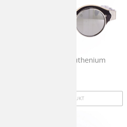
Matsuda 10605H Ruthenium
Silver Mirror
1.025,00
€
incl. MwSt
Zum Produkt