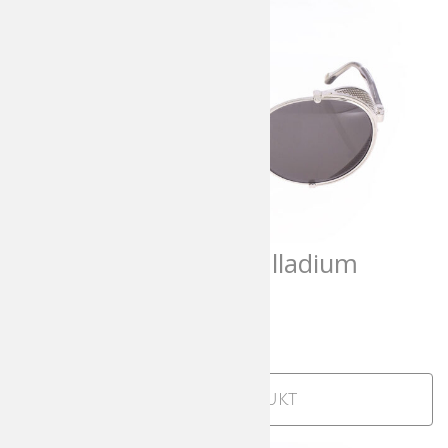
Matsuda 10610H Palladium
White
1.100,00
€
incl. MwSt
Zum Produkt