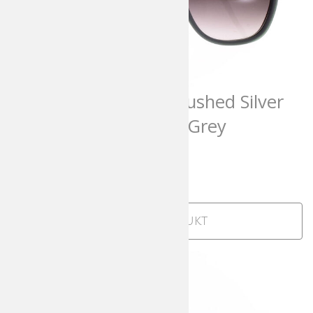
Matsuda M3023 Mrushed Silver
Matte Bottle Green Grey
Gradient
644,00
€
incl. MwSt
Zum Produkt