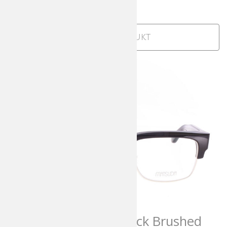
625,00
€
incl. MwSt
Zum Produkt
Matsuda M2071 Black Brushed