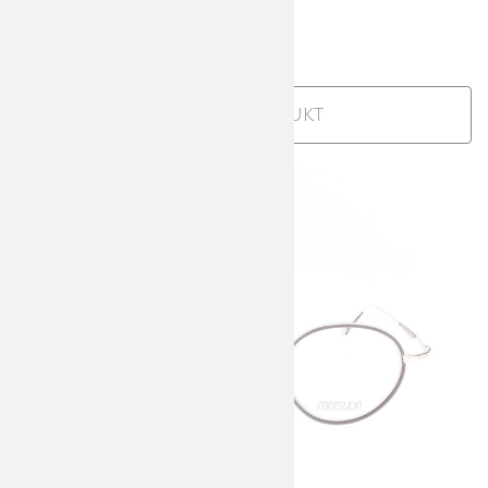
Demi
588,00
€
incl. MwSt
Zum Produkt