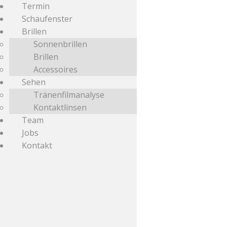
Termin
Schaufenster
Brillen
Sonnenbrillen
Brillen
Accessoires
Sehen
Start
/ Matsuda
Tränenfilmanalyse
Kontaktlinsen
Matsuda
Team
Jobs
Kontakt