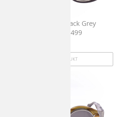
Matsuda 10604H Black Grey
Limited Edition 174/499
1.025,00
€
incl. MwSt
Zum Produkt