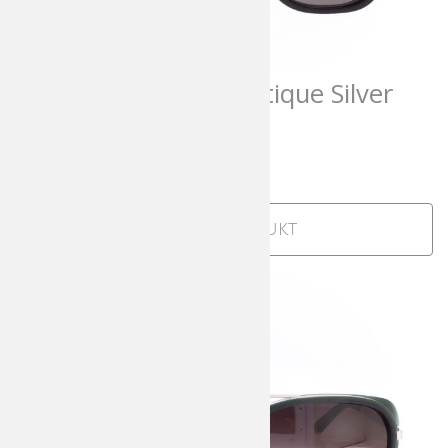
Matsuda M3023 Antique Silver
Matte Black Grey
1.100,00
€
incl. MwSt
Zum Produkt