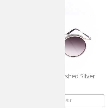
Matsuda 2903H Brushed Silver
780,00
€
incl. MwSt
Zum Produkt