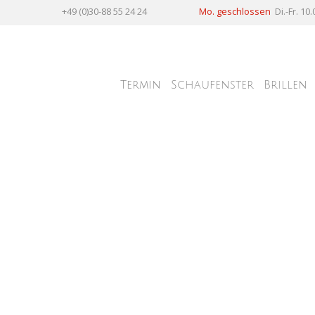
+49 (0)30-88 55 24 24
Mo. geschlossen
Di.-Fr. 10.
Termin
Schaufenster
Brillen
st 47-24