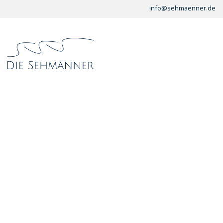
info@sehmaenner.de
Start
/
Schaufenster
/
Korrektionsbrillen
/ Moscot Dahven mi