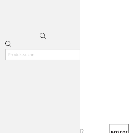
Products
search
Moscot Arthur