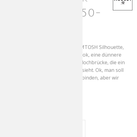
Mist Tortoise 50-
21
Diese Fassung basiert auf der LEMTOSH Silhouette,
hat jedoch einen reduzierteren Look, eine dünnere
Materialstärke und eine Schlüssellochbrücke, die ein
bisschen mehr nach Business aussieht. Ok, man soll
Geschäft nicht mit Vergnügen verbinden, aber wir
konnten nicht anders.
380,00
€
incl. MwSt
braun, transparent
Farbe