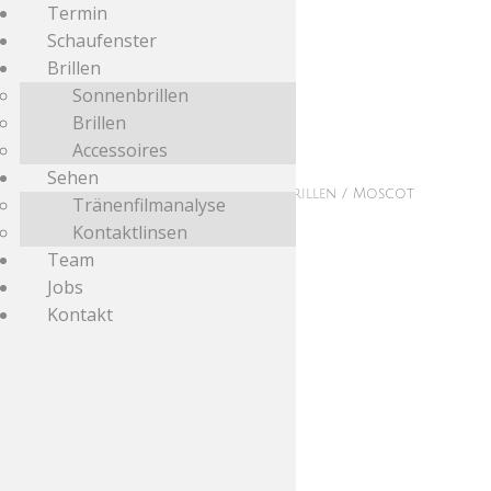
Termin
Schaufenster
Brillen
Sonnenbrillen
Brillen
Accessoires
Sehen
Start
/
Schaufenster
/
Korrektionsbrillen
/ Moscot
Tränenfilmanalyse
Arthur Mist Tortoise 50-21
Kontaktlinsen
Team
Jobs
Kontakt