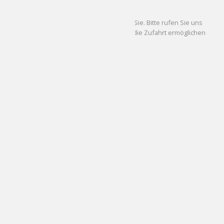
Kundenparkplatz
Wir haben einen Tiefgaragenstellplatz für Sie. Bitte rufen Sie uns
kurz vor Ihrer Ankunft an, damit wir Ihnen die Zufahrt ermöglichen
können.
FAVR –
Premium Eyewear Store Partner
Unternehmen
Impressum
Datenschutzerklärung
AGB
Kontakt & Anfahrt
Vertrag widerrufen