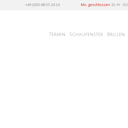
+49 (0)30-88 55 24 24
Mo. geschlossen
Di.-Fr. 10.
Termin
Schaufenster
Brillen
aungefleckt poliert