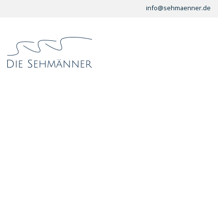
info@sehmaenner.de
Start
/
Schaufenster
/
Korrektionsbrillen
/ Hoffmann 2334 br