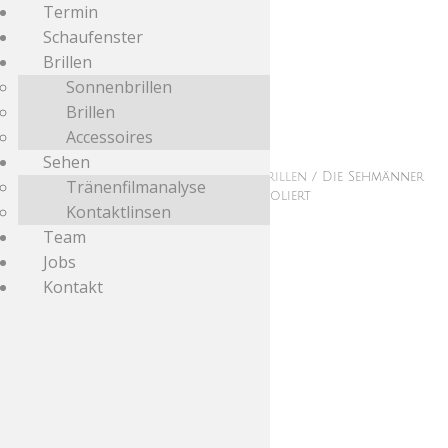
Termin
Schaufenster
Brillen
Sonnenbrillen
Brillen
Accessoires
Sehen
Start
/
Schaufenster
/
Korrektionsbrillen
/ Die Sehmänner
Tränenfilmanalyse
Naturhorn 627 grau strukturiert poliert
Kontaktlinsen
Team
Jobs
Kontakt