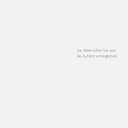
Öffnungszeiten
Montag geschlossen
DI - FR
10.00 - 19.00 Uhr
SA
10.00 - 18.00 Uhr
Kundenparkplatz
Wir haben einen Tiefgaragenstellplatz für Sie. Bitte rufen Sie uns
kurz vor Ihrer Ankunft an, damit wir Ihnen die Zufahrt ermöglichen
können.
FAVR –
Premium Eyewear Store Partner
Unternehmen
Impressum
Datenschutzerklärung
AGB