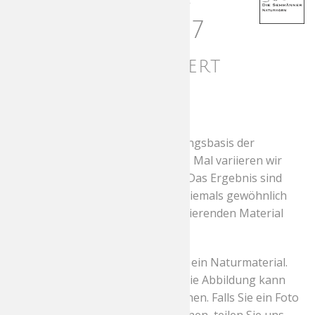
Naturhorn 627
grau strukturiert
poliert
Klassische Formen sind die Ausgangsbasis der
Sehmänner Naturhorn Kollektion. Mal variieren wir
Größe, Farbe oder Designdetails. Das Ergebnis sind
immer tragbare Brillen, die aber niemals gewöhnlich
sind. So entstehen aus dem faszinierenden Material
Büffelhorn besondere Unikate.
Bei Büffelhorn handelt es sich um ein Naturmaterial.
Die Fassungen sind Unikate und die Abbildung kann
von der endgültigen Brille abweichen. Falls Sie ein Foto