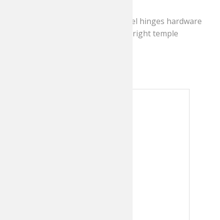
Arrow Temple Shape
Akulon lined screws with 5 barrel hinges hardware
Signature Gold Foil Logo inside right temple
385,00
€
incl. MwSt
grau, grün
Farbe
Kunststoff
Material
eckig
Form
Cutler & Gross
Marke