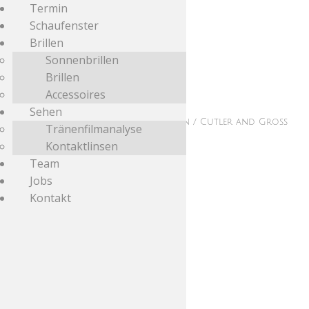
Termin
Schaufenster
Brillen
Sonnenbrillen
Brillen
Accessoires
Sehen
Start
/
Schaufenster
/
Sonnenbrillen
/ Cutler and Gross
Tränenfilmanalyse
1387-07 Sun Aviator Blue
Kontaktlinsen
Team
Jobs
Kontakt