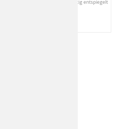
graugrün, rückseitig entspiegelt
Glasfarbe
52-19
Größe
Informationen zu