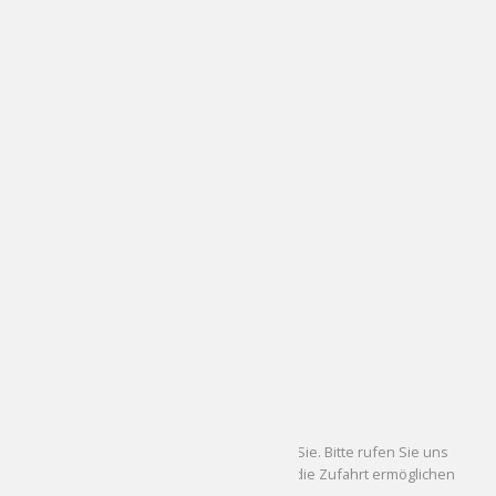
Bleibtreustraße 27
10707 Berlin
Fon: +49 (0)30-88 55 24 24
Mail:
info@sehmaenner.de
Visitenkarte im VCF-Format
Öffnungszeiten
Montag geschlossen
DI - FR
10.00 - 19.00 Uhr
SA
10.00 - 18.00 Uhr
Kundenparkplatz
Wir haben einen Tiefgaragenstellplatz für Sie. Bitte rufen Sie uns
kurz vor Ihrer Ankunft an, damit wir Ihnen die Zufahrt ermöglichen
können.