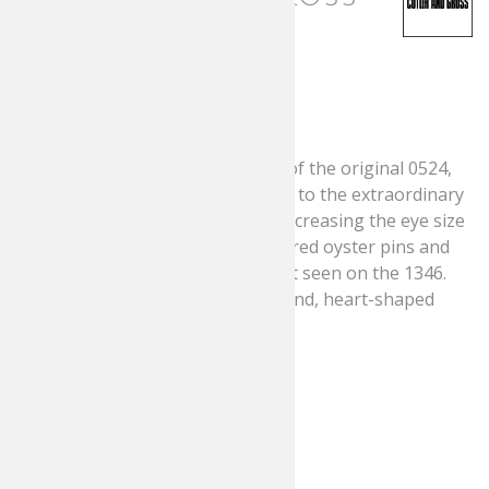
1387-07 Sun
Aviator Blue
Based on the humble properties of the original 0524,
the new design has been elevated to the extraordinary
with the addition of new details; increasing the eye size
to 52mm adding the vintage-inspired oyster pins and
the ‘arrowhead’ temple design last seen on the 1346.
Best suited for oval, round, diamond, heart-shaped
faces.
Details
Handmade in Italy
Oyster functional rivets
Diamond core wire