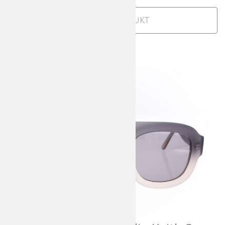
war:
ist:
319,00 €
223,30 €.
Zum Produkt
SALE