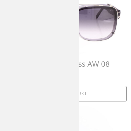
Andy Wolf AWearness AW 08
708,00
€
incl. MwSt
Zum Produkt