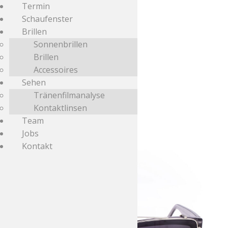
Termin
Schaufenster
Brillen
Sonnenbrillen
Brillen
Accessoires
Sehen
Start
/
Andy Wolf
/ Seite 2
Tränenfilmanalyse
Kontaktlinsen
Andy Wolf
Team
Jobs
Kontakt