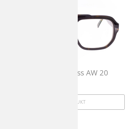
Andy Wolf AWearness AW 20
708,00
€
incl. MwSt
Zum Produkt
SALE