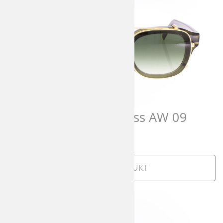
Andy Wolf AWearness AW 09
708,00
€
incl. MwSt
Zum Produkt