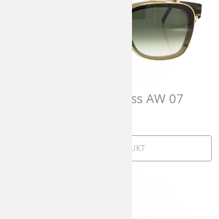
Andy Wolf AWearness AW 07
708,00
€
incl. MwSt
Zum Produkt