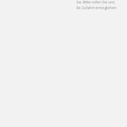
Wir haben einen Tiefgaragenstellplatz für Sie. Bitte rufen Sie uns
kurz vor Ihrer Ankunft an, damit wir Ihnen die Zufahrt ermöglichen
können.
FAVR –
Premium Eyewear Store Partner
Unternehmen
Impressum
Datenschutzerklärung
AGB
Kontakt & Anfahrt
Vertrag widerrufen