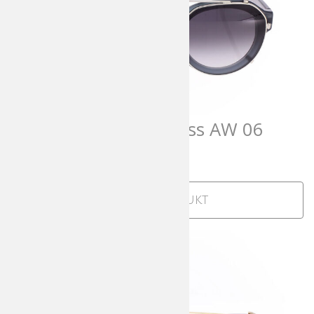
Andy Wolf AWearness AW 06
708,00
€
incl. MwSt
Zum Produkt