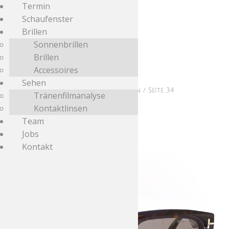
Termin
Schaufenster
Brillen
Sonnenbrillen
Brillen
Accessoires
Sehen
Start
/
Schaufenster
/
Sonnenbrillen
/ Seite 34
Tränenfilmanalyse
Kontaktlinsen
Sonnenbrillen
Team
Jobs
Kontakt